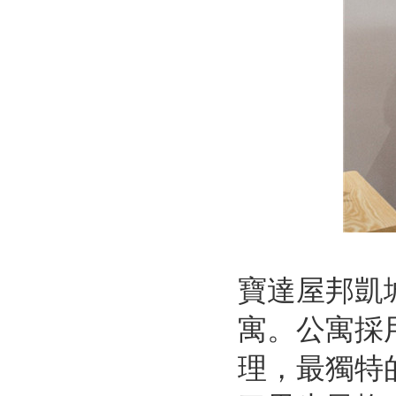
寶達屋邦凱
寓。公寓採
理，最獨特