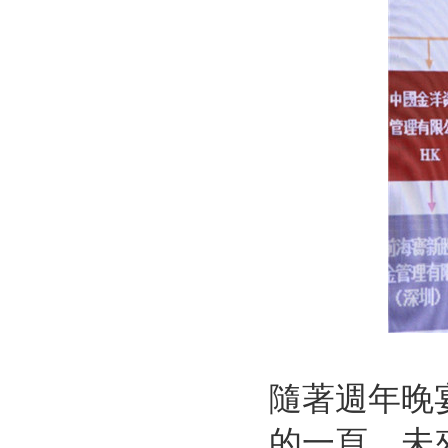
隨著週年晚
的一頁，未